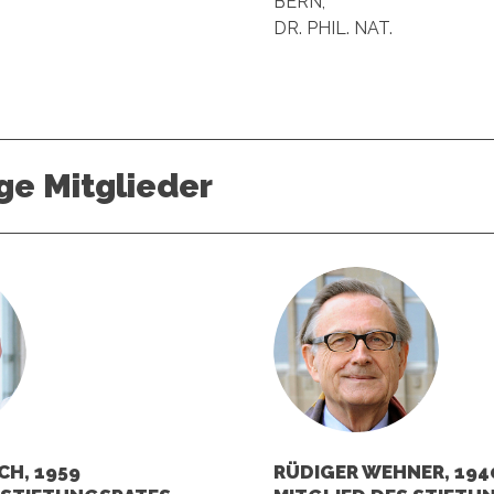
BERN,
DR. PHIL. NAT.
ge Mitglieder
CH, 1959
RÜDIGER WEHNER, 194