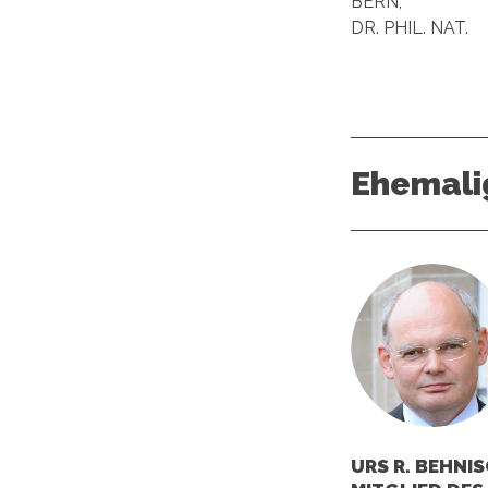
BERN,
DR. PHIL. NAT.
Ehemali
URS R. BEHNIS