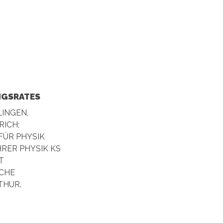
NGSRATES
INGEN,
RICH;
FÜR PHYSIK
RER PHYSIK KS
T
CHE
THUR.