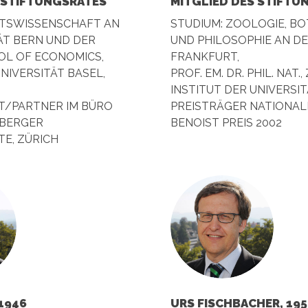
 STIFTUNGSRATES
MITGLIED DES STIFTU
HTSWISSENSCHAFT AN
STUDIUM: ZOOLOGIE, BO
ÄT BERN UND DER
UND PHILOSOPHIE AN DE
L OF ECONOMICS,
FRANKFURT,
 UNIVERSITÄT BASEL,
PROF. EM. DR. PHIL. NAT
INSTITUT DER UNIVERSIT
/PARTNER IM BÜRO
PREISTRÄGER NATIONAL
BERGER
BENOIST PREIS 2002
E, ZÜRICH
1946
URS FISCHBACHER, 195