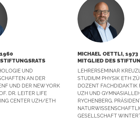
 1960
MICHAEL OETTLI, 1973
 STIFTUNGSRATS
MITGLIED DES STIFTU
HOLOGIE UND
LEHRERSEMINAR KREUZL
CHAFTEN AN DER
STUDIUM PHYSIK ETH ZÜ
ENF UND DER NEW YORK
DOZENT FACHDIDAKTIK 
F. DR. LEITER LIFE
UZH UND GYMNASIALLEH
NING CENTER UZH/ETH
RYCHENBERG. PRÄSIDEN
NATURWISSENSCHAFTLI
GESELLSCHAFT WINTER