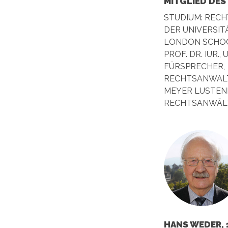
MITGLIED DES
STUDIUM: REC
DER UNIVERSIT
LONDON SCHOO
PROF. DR. IUR.,
FÜRSPRECHER,
RECHTSANWALT
MEYER LUSTEN
RECHTSANWÄLT
HANS WEDER, 