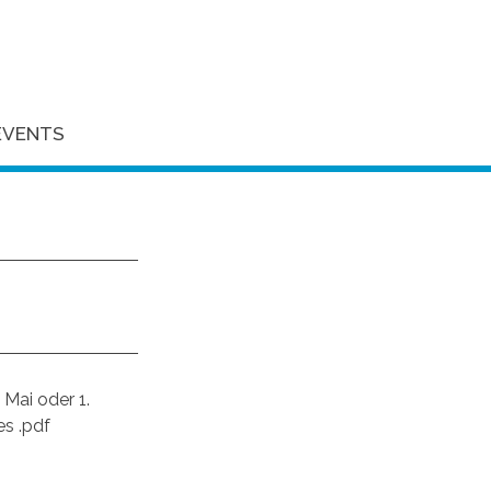
EVENTS
Mai oder 1.
es .pdf