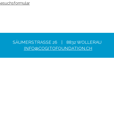
Gesuchsformular
SÄUMERSTRASSE 26 | 8832 WOLLERAU
INFO@COGITOFOUNDATION.CH